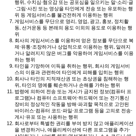
행위, 수치심⋅혐오감 또는 공포심을 일으키는 말⋅소리⋅글
⋅그림⋅사진 또는 영상을 타인에게 전송 또는 유포하는 행
위 등 게임서비스를 불건전하게 이용하는 행위
게임서비스를 무단으로 영리, 영업, 광고, 홍보, 정치활
동, 선거운동 등 본래의 용도 이외의 용도로 이용하는 행
위
회사의 게임서비스를 이용하여 얻은 정보를 무단으로 복
제⋅유통⋅조장하거나 상업적으로 이용하는 행위, 알려지
거나 알려지지 않은 버그를 악용하여 게임서비스를 이용
하는 행위
타인을 기망하여 이득을 취하는 행위, 회사의 게임서비
스의 이용과 관련하여 타인에게 피해를 입히는 행위
회사나 타인의 지적재산권 또는 초상권을 침해하는 행
위, 타인의 명예를 훼손하거나 손해를 가하는 행위
법령에 의하여 전송 또는 게시가 금지된 정보(컴퓨터 프
로그램)나 컴퓨터 소프트웨어⋅하드웨어 또는 전기통신
장비의 정상적인 작동을 방해⋅파괴할 목적으로 고안된
바이러스⋅컴퓨터 코드⋅파일⋅프로그램 등을 고의로 전송⋅
게시⋅유포 또는 사용하는 행위
회사로부터 특별한 권리를 부여 받지 않고 애플리케이션
을 변경하거나, 애플리케이션에 다른 프로그램을 추가⋅